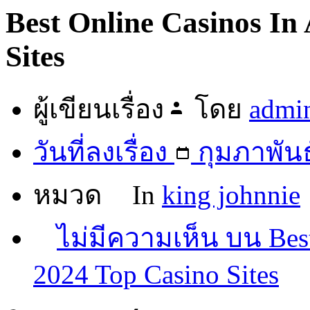
Best Online Casinos In
Sites
ผู้เขียนเรื่อง
โดย
admi
วันที่ลงเรื่อง
กุมภาพันธ
หมวด
In
king johnnie
ไม่มีความเห็น
บน Best
2024 Top Casino Sites