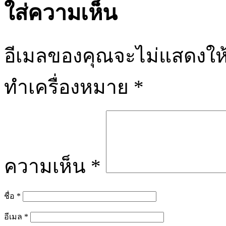
ใส่ความเห็น
อีเมลของคุณจะไม่แสดงให้
ทำเครื่องหมาย
*
ความเห็น
*
ชื่อ
*
อีเมล
*