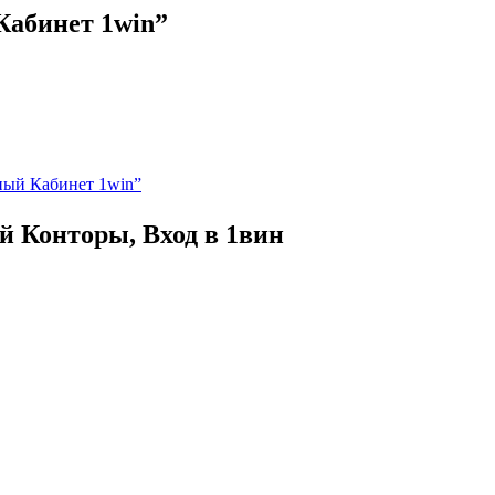
Кабинет 1win”
ный Кабинет 1win”
 Конторы, Вход в 1вин