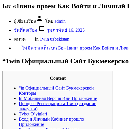
Бк «1вин» проем Как Войти и Личный 
ผู้เขียนเรื่อง
โดย
admin
วันที่ลงเรื่อง
กุมภาพันธ์ 16, 2025
หมวด
In
1win uzbekistan
ไม่มีความเห็น
บน Бк «1вин» проем Как Войти и Лич
“1win Официальный Сайт Букмекерской
Content
“in Официальный Сайт Букмекерской
Конторы
In Мобильная Версия Или Приложение
Пр͏оцесс͏ Регистрации а 1в͏ин (создание
͏аккаунта)
Tvbet O’yinlari
Вход и Личный Кабинет прошло
Приложение