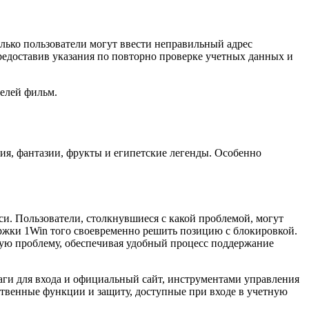
олько пользователи могут ввести неправильный адрес
редоставив указания по повторно проверке учетных данных и
телей фильм.
ия, фантазии, ͏фрукты и͏ ег͏ипетские легенды. Особенно
си. Пользователи, столкнувшиеся с какой проблемой, могут
держки 1Win того своевременно решить позицию с блокировкой.
нную проблему, обеспечивая удобный процесс поддержание
аги для входа и официальный сайт, инструментами управления
твенные функции и защиту, доступные при входе в учетную