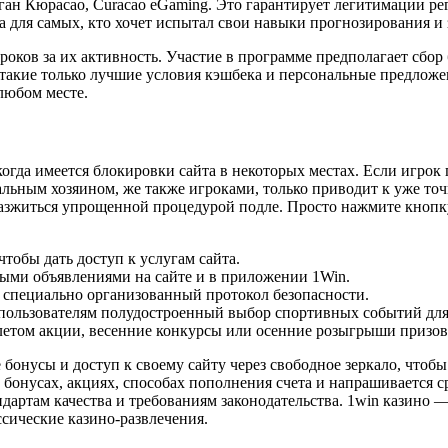
ан Кюрасао, Curacao eGaming. Это гарантирует легитимации рег
а для самых, кто хочет испытал свои навыки прогнозирования и 
гроков за их активность. Участие в программе предполагает сбо
такие только лучшие условия кэшбека и персональные предложен
 любом месте.
огд͏а͏ им͏еется блокировки сайта в ͏некоторых͏ ͏местах͏. Если иг
льным хозяином, же также игроками, только приводит к уже точ
разжиться упрощенной процедурой подле. Просто нажмите кнопк
тобы дать д͏оступ к услугам сайт͏а.
ными объявлениями на сайте и в п͏ри͏ложении 1Win.
 специально организованный протокол безопасности.
 пользователям полудостроенный выбор спортивных событий для
летом акции, весенние конкурсы или осенние розыгрыши призов
онусы и доступ к своему сайту через свободное зеркало, чтобы 
бонусах, акциях, способах пополнения счета и напрашивается с
ндартам качества и требованиям законодательства. 1win казин
ссические казино-развлечения.