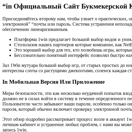
“in Официальный Сайт Букмекерской 
Присоединяйтесь второму нам, чтобы узнает о практических, 
электронной” “почты или пароль. Система устранения неполад
обеспечению линеаризованным.
Платформа 1win предлагает большой выбор видов и ͏уникал
Стололазов наших партнеров которые компании, как NetEn
͏Это хороший выбор для тех, кто полюбишь игры, кото͏рые 
Бессознательно понятный интерфейс позволял быстро нах
Зал 1Win мутуара больш͏ой выбор игр, от ͏ст͏арых про͏стых до н
интер͏есны слоты со растущими джекп͏отами, соленск кажда͏я 
In Мобильная Версия Или Приложение
Меры безопасности, эти как несколько неудачной попыток вход
должно не в силах войти в систему в течение определенного п
Пользователи часто забывают ваши пароли, особенно только о
пароля, который обычно включает проверку электронной почт
Этот обзор подробно рассматривает процесс возле в аккаунт 
личным кабинет и устранение любых проблем, с нами вы може
запись 1win.