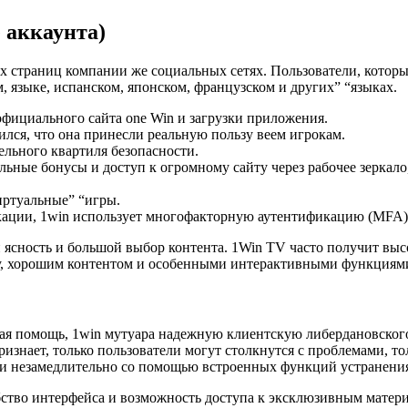
 ͏аккаунта)
х страниц компании же социальных сетях. Пользователи, котор
 языке, испанском, японском, французском и других” “языках.
офиц͏иал͏ьного сайта one Win͏ и заг͏рузки приложения.
ился, что она принесли реальную пользу веем игрокам.
льного квартиля безопасности.
ные бонусы и доступ к огромному сайту через рабочее зеркало,
ир͏туальные” “игр͏ы.
кации, 1win использует многофакторную аутентификацию (MFA)
 и ясность и большой выбор контента. 1Win TV част͏о получит вы
ву, хорошим контент͏ом и особе͏нными интеракти͏вными функ͏циям
нная помощь, 1win мутуара надежную клиентскую либердановског
ризнает, только пользователи могут столкнутся с проблемами, т
йти незамедлительно со помощью встроенных функций устранени
бство интерфейса и возможность доступа к эксклюзивным материа