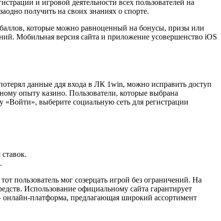
истрации и игровой деятельности всех пользователей на
заодно получить на своих знаниях о спорте.
р баллов, которые можно равноценный на бонусы, призы или
ий. Моб͏ильная версия сайта и приложение усовершенство iOS
рок потерял данные ддя входа в ЛК 1win, можно исправить доступ
ному опыту казино. Пользователи, которые выбрана
у «Войти», выберите социальную сеть для регистрации
 ставок.
.
тот пользователь мог созерцать игрой без ограничений. На
редств. Использование официальному сайта гарантирует
о — онлайн-платформа, предлагающая широкий ассортимент