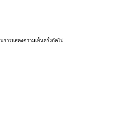
ำหรับการแสดงความเห็นครั้งถัดไป