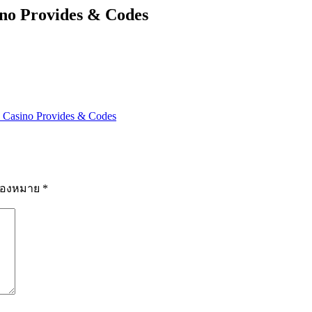
ino Provides & Codes
 Casino Provides & Codes
รื่องหมาย
*