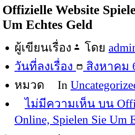
Offizielle Website Spiel
Um Echtes Geld
ผู้เขียนเรื่อง
โดย
admi
วันที่ลงเรื่อง
สิงหาคม 
หมวด
In
Uncategorize
ไม่มีความเห็น
บน Offiz
Online, Spielen Sie Um 