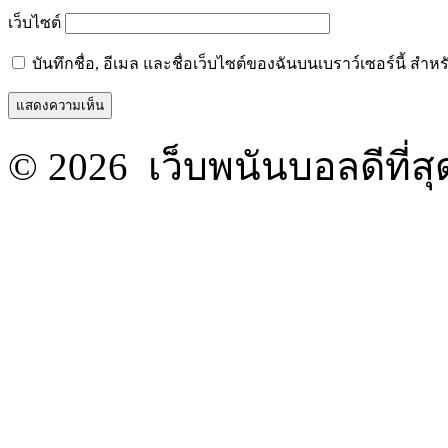
เว็บไซต์
บันทึกชื่อ, อีเมล และชื่อเว็บไซต์ของฉันบนเบราว์เซอร์นี้ ส
© 2026
เว็บพนันบอลดีที่ส