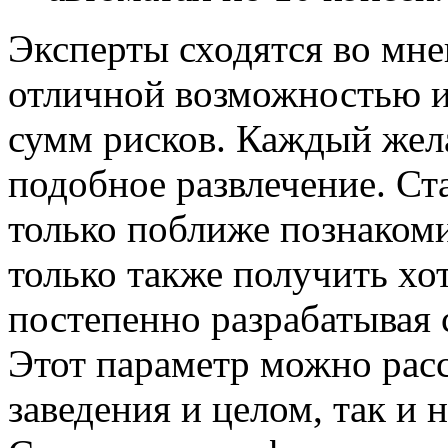
Эксперты сходятся во мне
отличной возможностью и
сумм рисков. Каждый жел
подобное развлечение. Ст
только поближе познакоми
только также получить хо
постепенно разрабатывая 
Этот параметр можно расс
заведения и целом, так и 