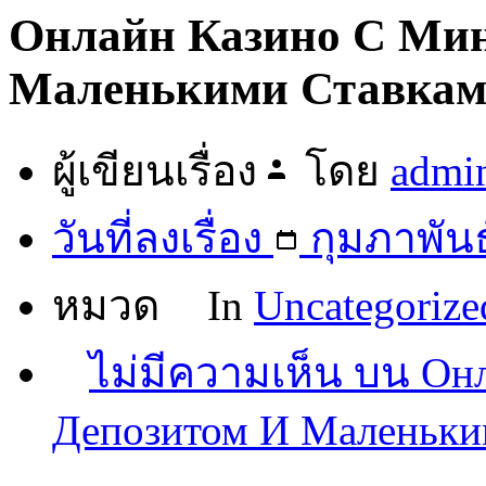
Онлайн Казино С Ми
Маленькими Ставка
ผู้เขียนเรื่อง
โดย
admi
วันที่ลงเรื่อง
กุมภาพันธ
หมวด
In
Uncategorize
ไม่มีความเห็น
บน Онл
Депозитом И Маленьки