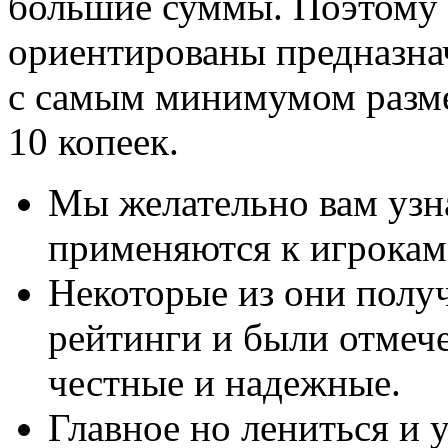
большие суммы. Поэтому 
ориентированы предназна
с самым минимумом разме
10 копеек.
Мы желательно вам узна
применяются к игрокам 
Некоторые из они полу
рейтинги и были отмече
честные и надежные.
Главное но лениться и 