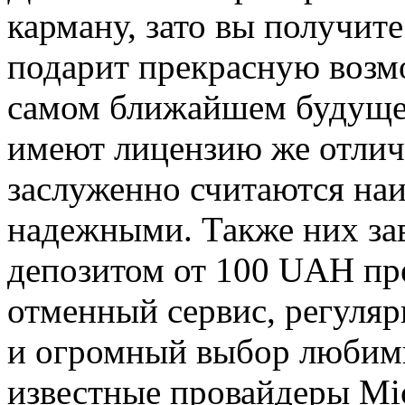
карману, зато вы получит
подарит прекрасную возм
самом ближайшем будущем
имеют лицензию же отлич
заслуженно считаются на
надежными. Также них за
депозитом от 100 UAH пр
отменный сервис, регуля
и огромный выбор любимы
известные провайдеры Mic