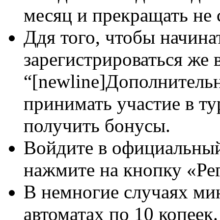
месяц и прекращать не
Ддя того, чтобы начина
зарегистрироваться же 
“[newline]Дополнительн
принимать участие в ту
получить бонусы.
Войдите в официальный
нажмите на кнопку «Ре
В немногие случаях ми
автоматах по 10 копеек.