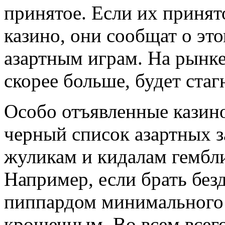
принятое. Если их принят
казино, они сообщат о эт
азартным играм. На рынке
скорее больше, будет стаг
Особо отъявленные казин
черный список азартных з
жуликам и кидалам гембли
Например, если брать без
пиппардом минимального 
крошечным. Во всем всег