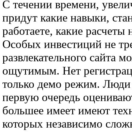
С течении времени, увел
придут какие навыки, стан
работаете, какие расчеты 
Особых инвестиций не треб
развлекательного сайта м
ощутимым. Нет регистрац
только демо режим. Люди 
первую очередь оценивают
большее имеет имеют техн
которых независимо слож