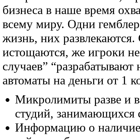
бизнеса в наше время охв
всему миру. Одни гемблер
жизнь, них развлекаются.
истощаются, же игроки не
случаев” “разрабатывают
автоматы на деньги от 1 к
Микролимиты разве и в
студий, занимающихся 
Информацию о наличие