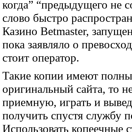
когда” “предыдущего не с
слово быстро распростран
Казино Betmaster, запущен
пока заявляло о превосхо
стоит оператор.
Такие копии имеют полн
оригинальный сайта, то н
приемную, играть и вывед
получить спустя службу п
Использовать копеечные 