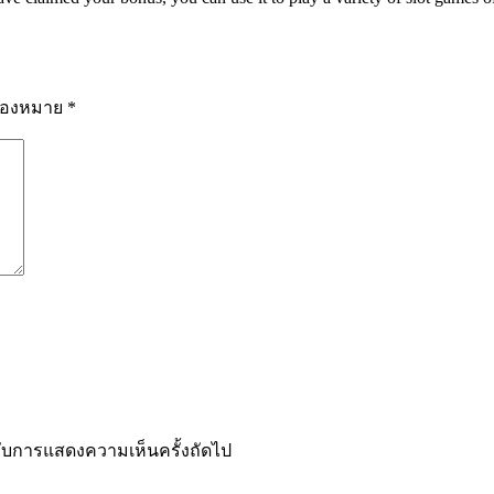
รื่องหมาย
*
ำหรับการแสดงความเห็นครั้งถัดไป