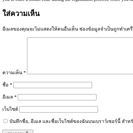
ใส่ความเห็น
อีเมลของคุณจะไม่แสดงให้คนอื่นเห็น
ช่องข้อมูลจำเป็นถูกทำเค
ความเห็น
*
ชื่อ
*
อีเมล
*
เว็บไซต์
บันทึกชื่อ, อีเมล และชื่อเว็บไซต์ของฉันบนเบราว์เซอร์นี้ ส