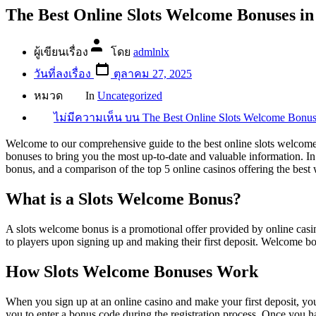
The Best Online Slots Welcome Bonuses in
ผู้เขียนเรื่อง
โดย
admlnlx
วันที่ลงเรื่อง
ตุลาคม 27, 2025
หมวด
In
Uncategorized
ไม่มีความเห็น
บน The Best Online Slots Welcome Bonus
Welcome to our comprehensive guide to the best online slots welcome 
bonuses to bring you the most up-to-date and valuable information. In 
bonus, and a comparison of the top 5 online casinos offering the best
What is a Slots Welcome Bonus?
A slots welcome bonus is a promotional offer provided by online casi
to players upon signing up and making their first deposit. Welcome bonu
How Slots Welcome Bonuses Work
When you sign up at an online casino and make your first deposit, you
you to enter a bonus code during the registration process. Once you ha