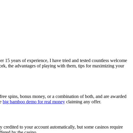
r 15 years of experience, I have tried and tested countless welcome
ork,
the advantages of playing with them, tips for maximizing your
 free spins, bonus money, or a combination of both, and are awarded
re
big bamboo demo for real money
claiming any offer.
y credited to your account automatically, but some casinos require
ffered by the casino.